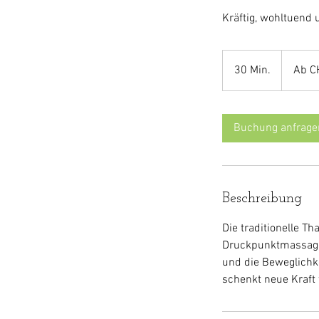
Kräftig, wohltuend 
Ab
55
30 Min.
3
Ab C
Schweizer
Franken
0
M
i
Buchung anfrage
n
.
Beschreibung
Die traditionelle T
Druckpunktmassage,
und die Beweglichke
schenkt neue Kraft 