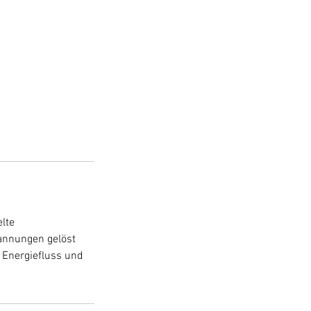
elte
annungen gelöst
n Energiefluss und