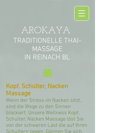
AROKAYA
TRADITIONELLE THAI-
MASSAGE
IN REINACH BL
Kopf, Schulter, Nacken
Massage
Wenn der Stress im Nacken sitzt,
sind die Wege zu den Sinnen
blockiert. Unsere Wellness Kopf,
Schulter, Nacken Massage löst Sie
von der schweren Last die auf Ihren
Schultern liegen. Gönnen Sie sich